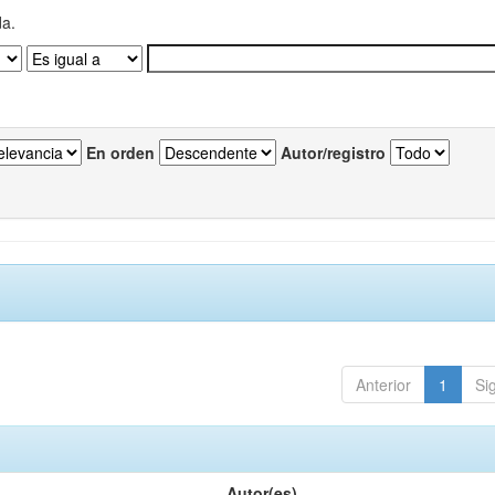
da.
En orden
Autor/registro
Anterior
1
Si
Autor(es)