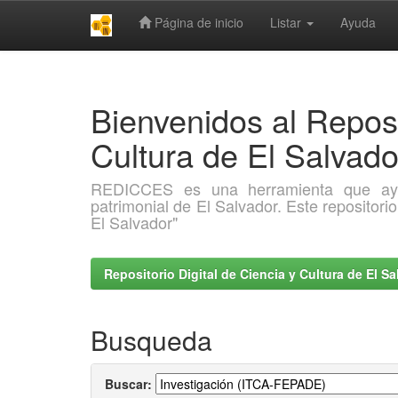
Página de inicio
Listar
Ayuda
Skip
navigation
Bienvenidos al Reposi
Cultura de El Salva
REDICCES es una herramienta que ayuda 
patrimonial de El Salvador. Este repositori
El Salvador"
Repositorio Digital de Ciencia y Cultura de El 
Busqueda
Buscar: