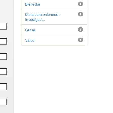
Bienestar
1
Dieta para enfermos -
1
Investigaci...
Grasa
1
Salud
1