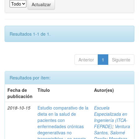
Resultados 1-1 de 1.
Anterior
1
Siguiente
Resultados por ítem:
Fecha de
Título
Autor(es)
publicación
2018-10-15
Estudio comparativo de la
Escuela
dieta en la salud de
Especializada en
pacientes con
Ingeniería (ITCA-
enfermedades crónicas
FEPADE)
;
Ventura
degenerativas no
Santos, Salomé
transmisibles : en asocio
Danilo
;
Mendoza