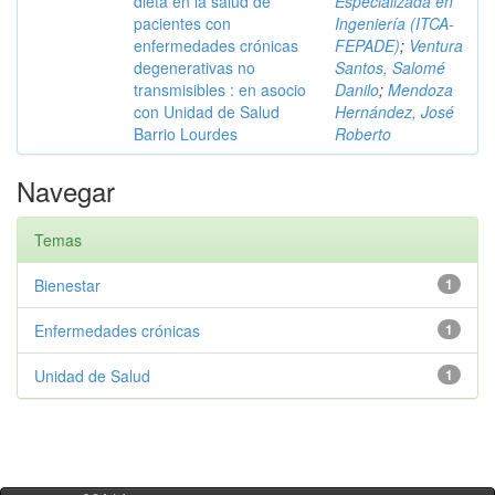
dieta en la salud de
Especializada en
pacientes con
Ingeniería (ITCA-
enfermedades crónicas
FEPADE)
;
Ventura
degenerativas no
Santos, Salomé
transmisibles : en asocio
Danilo
;
Mendoza
con Unidad de Salud
Hernández, José
Barrio Lourdes
Roberto
Navegar
Temas
Bienestar
1
Enfermedades crónicas
1
Unidad de Salud
1