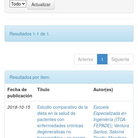
Resultados 1-1 de 1.
Anterior
1
Siguiente
Resultados por ítem:
Fecha de
Título
Autor(es)
publicación
2018-10-15
Estudio comparativo de la
Escuela
dieta en la salud de
Especializada en
pacientes con
Ingeniería (ITCA-
enfermedades crónicas
FEPADE)
;
Ventura
degenerativas no
Santos, Salomé
transmisibles : en asocio
Danilo
;
Mendoza