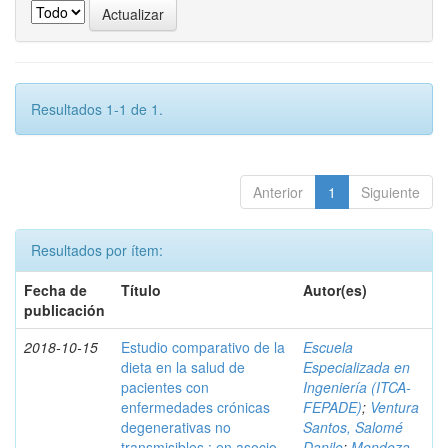
Resultados 1-1 de 1.
Anterior
1
Siguiente
Resultados por ítem:
Fecha de
Título
Autor(es)
publicación
2018-10-15
Estudio comparativo de la
Escuela
dieta en la salud de
Especializada en
pacientes con
Ingeniería (ITCA-
enfermedades crónicas
FEPADE)
;
Ventura
degenerativas no
Santos, Salomé
transmisibles : en asocio
Danilo
;
Mendoza