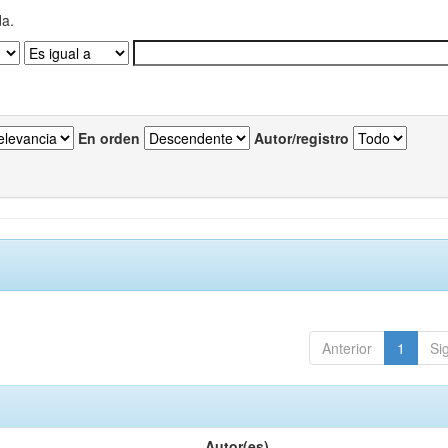
da.
En orden
Autor/registro
Anterior
1
Si
Autor(es)