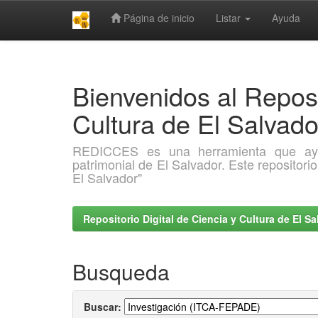
Página de inicio
Listar
Ayuda
Skip
navigation
Bienvenidos al Reposi
Cultura de El Salva
REDICCES es una herramienta que ayuda 
patrimonial de El Salvador. Este repositori
El Salvador"
Repositorio Digital de Ciencia y Cultura de El 
Busqueda
Buscar: