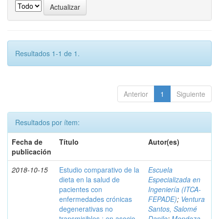
Resultados 1-1 de 1.
Anterior
1
Siguiente
Resultados por ítem:
Fecha de
Título
Autor(es)
publicación
2018-10-15
Estudio comparativo de la
Escuela
dieta en la salud de
Especializada en
pacientes con
Ingeniería (ITCA-
enfermedades crónicas
FEPADE)
;
Ventura
degenerativas no
Santos, Salomé
transmisibles : en asocio
Danilo
;
Mendoza