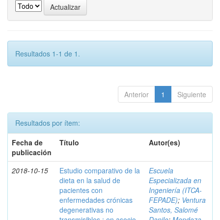
Resultados 1-1 de 1.
Anterior
1
Siguiente
Resultados por ítem:
Fecha de
Título
Autor(es)
publicación
2018-10-15
Estudio comparativo de la
Escuela
dieta en la salud de
Especializada en
pacientes con
Ingeniería (ITCA-
enfermedades crónicas
FEPADE)
;
Ventura
degenerativas no
Santos, Salomé
transmisibles : en asocio
Danilo
;
Mendoza