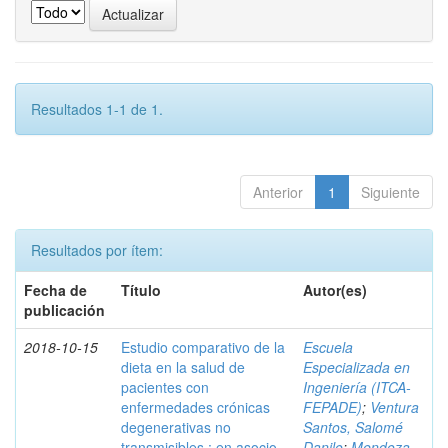
Resultados 1-1 de 1.
Anterior
1
Siguiente
Resultados por ítem:
Fecha de
Título
Autor(es)
publicación
2018-10-15
Estudio comparativo de la
Escuela
dieta en la salud de
Especializada en
pacientes con
Ingeniería (ITCA-
enfermedades crónicas
FEPADE)
;
Ventura
degenerativas no
Santos, Salomé
transmisibles : en asocio
Danilo
;
Mendoza