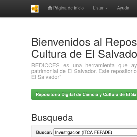
Página de inicio
Listar
Ayuda
Skip
navigation
Bienvenidos al Reposi
Cultura de El Salva
REDICCES es una herramienta que ayuda 
patrimonial de El Salvador. Este repositori
El Salvador"
Repositorio Digital de Ciencia y Cultura de El 
Busqueda
Buscar: