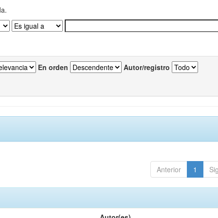
da.
En orden
Autor/registro
Anterior
1
Si
Autor(es)