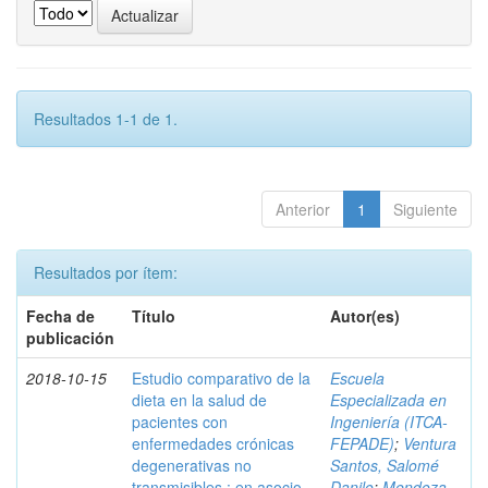
Resultados 1-1 de 1.
Anterior
1
Siguiente
Resultados por ítem:
Fecha de
Título
Autor(es)
publicación
2018-10-15
Estudio comparativo de la
Escuela
dieta en la salud de
Especializada en
pacientes con
Ingeniería (ITCA-
enfermedades crónicas
FEPADE)
;
Ventura
degenerativas no
Santos, Salomé
transmisibles : en asocio
Danilo
;
Mendoza