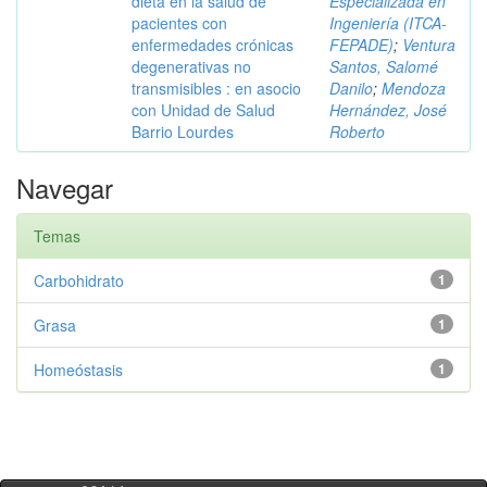
dieta en la salud de
Especializada en
pacientes con
Ingeniería (ITCA-
enfermedades crónicas
FEPADE)
;
Ventura
degenerativas no
Santos, Salomé
transmisibles : en asocio
Danilo
;
Mendoza
con Unidad de Salud
Hernández, José
Barrio Lourdes
Roberto
Navegar
Temas
Carbohidrato
1
Grasa
1
Homeóstasis
1