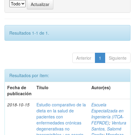
Resultados 1-1 de 1.
Anterior
1
Siguiente
Resultados por ítem:
Fecha de
Título
Autor(es)
publicación
2018-10-15
Estudio comparativo de la
Escuela
dieta en la salud de
Especializada en
pacientes con
Ingeniería (ITCA-
enfermedades crónicas
FEPADE)
;
Ventura
degenerativas no
Santos, Salomé
transmisibles : en asocio
Danilo
;
Mendoza