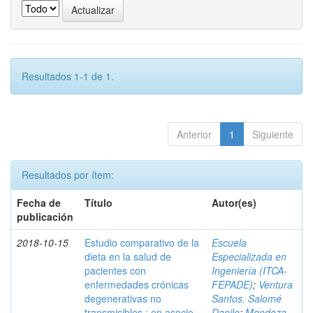
Resultados 1-1 de 1.
Anterior
1
Siguiente
Resultados por ítem:
Fecha de
Título
Autor(es)
publicación
2018-10-15
Estudio comparativo de la
Escuela
dieta en la salud de
Especializada en
pacientes con
Ingeniería (ITCA-
enfermedades crónicas
FEPADE)
;
Ventura
degenerativas no
Santos, Salomé
transmisibles : en asocio
Danilo
;
Mendoza