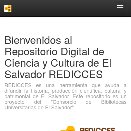
Skip
navigation
Bienvenidos al
Repositorio Digital de
Ciencia y Cultura de El
Salvador REDICCES
REDICCES es una herramienta que ayuda a
difundir la historia, producción científica, cultural y
patrimonial de El Salvador. Este repositorio es un
proyecto del "Consorcio de Bibliotecas
Universitarias de El Salvador"