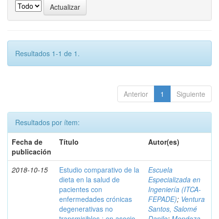
Resultados 1-1 de 1.
Anterior
1
Siguiente
Resultados por ítem:
Fecha de
Título
Autor(es)
publicación
2018-10-15
Estudio comparativo de la
Escuela
dieta en la salud de
Especializada en
pacientes con
Ingeniería (ITCA-
enfermedades crónicas
FEPADE)
;
Ventura
degenerativas no
Santos, Salomé
transmisibles : en asocio
Danilo
;
Mendoza