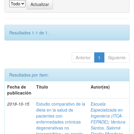
Resultados 1-1 de 1.
Anterior
1
Siguiente
Resultados por ítem:
Fecha de
Título
Autor(es)
publicación
2018-10-15
Estudio comparativo de la
Escuela
dieta en la salud de
Especializada en
pacientes con
Ingeniería (ITCA-
enfermedades crónicas
FEPADE)
;
Ventura
degenerativas no
Santos, Salomé
transmisibles : en asocio
Danilo
;
Mendoza