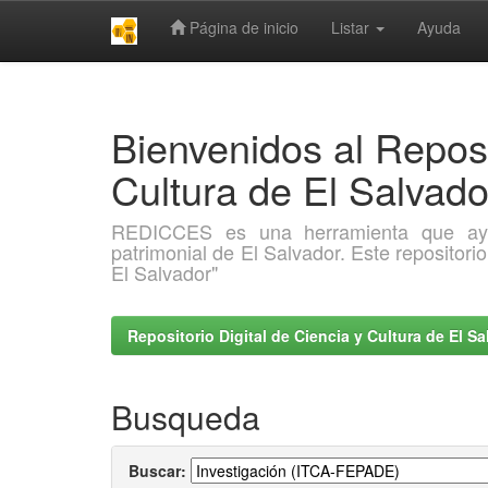
Página de inicio
Listar
Ayuda
Skip
navigation
Bienvenidos al Reposi
Cultura de El Salva
REDICCES es una herramienta que ayuda 
patrimonial de El Salvador. Este repositori
El Salvador"
Repositorio Digital de Ciencia y Cultura de El 
Busqueda
Buscar: