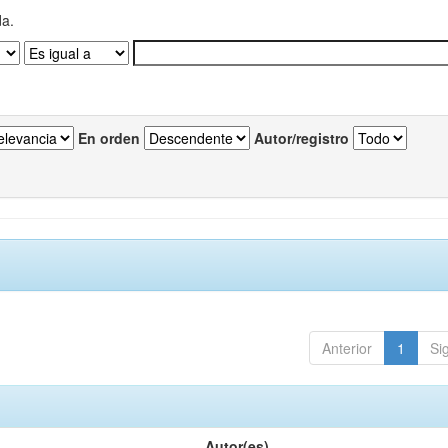
da.
En orden
Autor/registro
Anterior
1
Si
Autor(es)