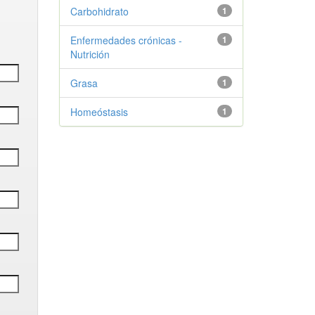
Carbohidrato
1
Enfermedades crónicas -
1
Nutrición
Grasa
1
Homeóstasis
1