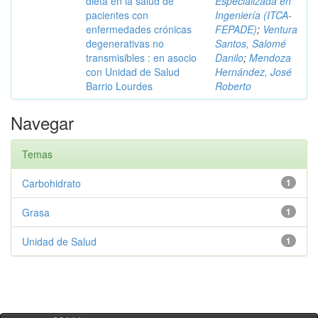
dieta en la salud de
Especializada en
pacientes con
Ingeniería (ITCA-
enfermedades crónicas
FEPADE)
;
Ventura
degenerativas no
Santos, Salomé
transmisibles : en asocio
Danilo
;
Mendoza
con Unidad de Salud
Hernández, José
Barrio Lourdes
Roberto
Navegar
Temas
Carbohidrato
1
Grasa
1
Unidad de Salud
1