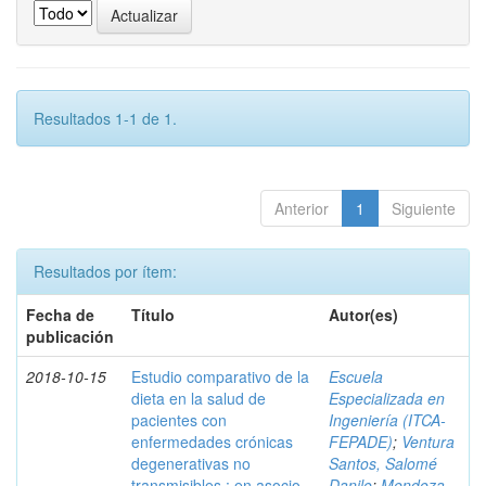
Resultados 1-1 de 1.
Anterior
1
Siguiente
Resultados por ítem:
Fecha de
Título
Autor(es)
publicación
2018-10-15
Estudio comparativo de la
Escuela
dieta en la salud de
Especializada en
pacientes con
Ingeniería (ITCA-
enfermedades crónicas
FEPADE)
;
Ventura
degenerativas no
Santos, Salomé
transmisibles : en asocio
Danilo
;
Mendoza