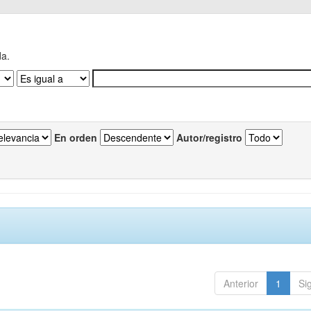
da.
En orden
Autor/registro
Anterior
1
Si