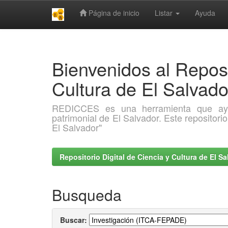
Página de inicio
Listar
Ayuda
Skip
navigation
Bienvenidos al Reposi
Cultura de El Salva
REDICCES es una herramienta que ayuda 
patrimonial de El Salvador. Este repositori
El Salvador"
Repositorio Digital de Ciencia y Cultura de El 
Busqueda
Buscar: