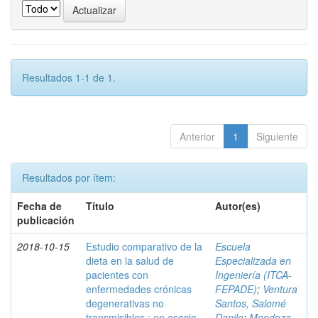
Resultados 1-1 de 1.
Anterior
1
Siguiente
Resultados por ítem:
Fecha de
Título
Autor(es)
publicación
2018-10-15
Estudio comparativo de la
Escuela
dieta en la salud de
Especializada en
pacientes con
Ingeniería (ITCA-
enfermedades crónicas
FEPADE)
;
Ventura
degenerativas no
Santos, Salomé
transmisibles : en asocio
Danilo
;
Mendoza