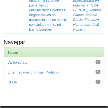
dieta en la salud de
Especializada en
pacientes con
Ingeniería (ITCA-
enfermedades crónicas
FEPADE)
;
Ventura
degenerativas no
Santos, Salomé
transmisibles : en asocio
Danilo
;
Mendoza
con Unidad de Salud
Hernández, José
Barrio Lourdes
Roberto
Navegar
Temas
Carbohidrato
1
Enfermedades crónicas - Nutrición
1
Grasa
1