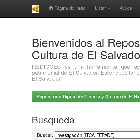
Página de inicio
Listar
Ayuda
Skip
navigation
Bienvenidos al Reposi
Cultura de El Salva
REDICCES es una herramienta que ayuda 
patrimonial de El Salvador. Este repositori
El Salvador"
Repositorio Digital de Ciencia y Cultura de El 
Busqueda
Buscar: