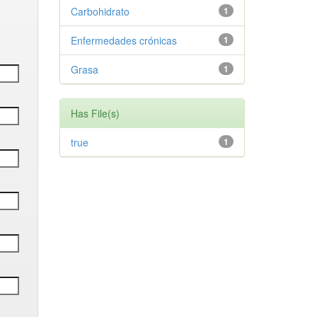
Carbohidrato
1
Enfermedades crónicas
1
Grasa
1
Has File(s)
true
1