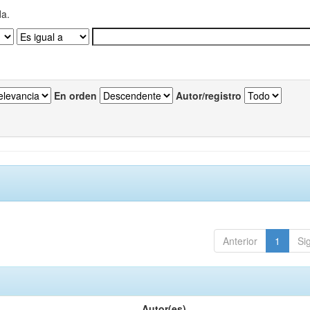
da.
En orden
Autor/registro
Anterior
1
Si
Autor(es)