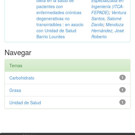
dieta en la salud de
Especializada en
pacientes con
Ingeniería (ITCA-
enfermedades crónicas
FEPADE)
;
Ventura
degenerativas no
Santos, Salomé
transmisibles : en asocio
Danilo
;
Mendoza
con Unidad de Salud
Hernández, José
Barrio Lourdes
Roberto
Navegar
Temas
Carbohidrato
1
Grasa
1
Unidad de Salud
1