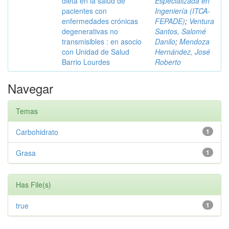
dieta en la salud de
Especializada en
pacientes con
Ingeniería (ITCA-
enfermedades crónicas
FEPADE)
;
Ventura
degenerativas no
Santos, Salomé
transmisibles : en asocio
Danilo
;
Mendoza
con Unidad de Salud
Hernández, José
Barrio Lourdes
Roberto
Navegar
Temas
Carbohidrato
1
Grasa
1
Has File(s)
true
1