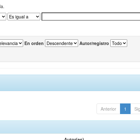
da.
En orden
Autor/registro
Anterior
1
Si
Autor(es)