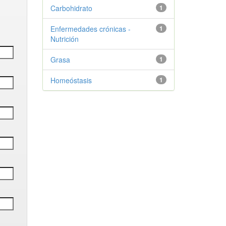
Carbohidrato
1
Enfermedades crónicas -
1
Nutrición
Grasa
1
Homeóstasis
1