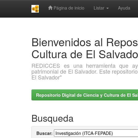
Página de inicio
Listar
Ayuda
Skip
navigation
Bienvenidos al Reposi
Cultura de El Salva
REDICCES es una herramienta que ayuda 
patrimonial de El Salvador. Este repositori
El Salvador"
Repositorio Digital de Ciencia y Cultura de El 
Busqueda
Buscar: