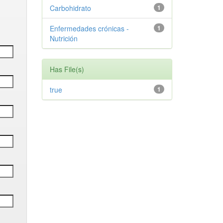
Carbohidrato
1
Enfermedades crónicas -
1
Nutrición
Has File(s)
true
1