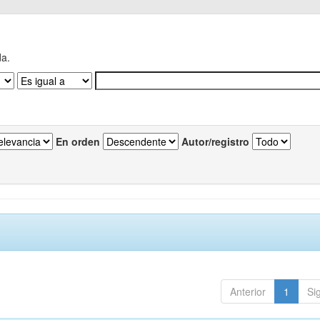
da.
En orden
Autor/registro
Anterior
1
Si