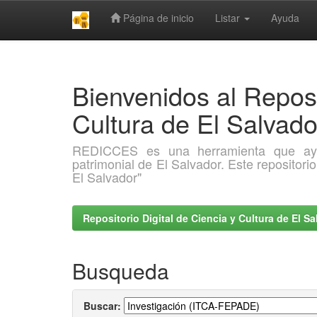
Página de inicio
Listar
Ayuda
Skip
navigation
Bienvenidos al Reposi
Cultura de El Salva
REDICCES es una herramienta que ayuda 
patrimonial de El Salvador. Este repositori
El Salvador"
Repositorio Digital de Ciencia y Cultura de El 
Busqueda
Buscar: