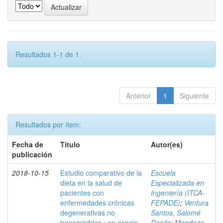
Resultados 1-1 de 1.
Anterior
1
Siguiente
Resultados por ítem:
Fecha de
Título
Autor(es)
publicación
2018-10-15
Estudio comparativo de la
Escuela
dieta en la salud de
Especializada en
pacientes con
Ingeniería (ITCA-
enfermedades crónicas
FEPADE)
;
Ventura
degenerativas no
Santos, Salomé
transmisibles : en asocio
Danilo
;
Mendoza