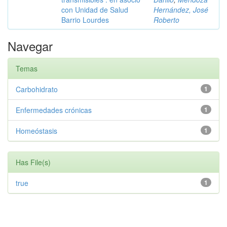
con Unidad de Salud
Hernández, José
Barrio Lourdes
Roberto
Navegar
Temas
Carbohidrato
1
Enfermedades crónicas
1
Homeóstasis
1
Has File(s)
true
1