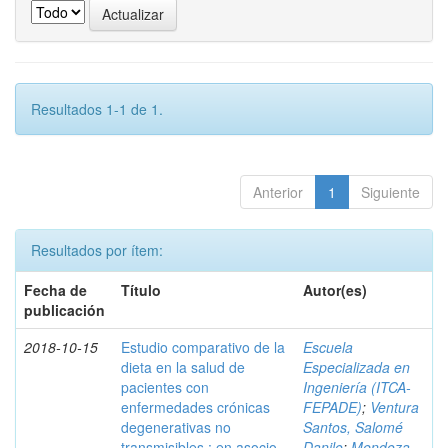
Resultados 1-1 de 1.
Anterior
1
Siguiente
Resultados por ítem:
Fecha de
Título
Autor(es)
publicación
2018-10-15
Estudio comparativo de la
Escuela
dieta en la salud de
Especializada en
pacientes con
Ingeniería (ITCA-
enfermedades crónicas
FEPADE)
;
Ventura
degenerativas no
Santos, Salomé
transmisibles : en asocio
Danilo
;
Mendoza