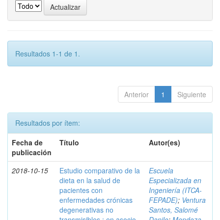
Resultados 1-1 de 1.
Anterior
1
Siguiente
Resultados por ítem:
Fecha de
Título
Autor(es)
publicación
2018-10-15
Estudio comparativo de la
Escuela
dieta en la salud de
Especializada en
pacientes con
Ingeniería (ITCA-
enfermedades crónicas
FEPADE)
;
Ventura
degenerativas no
Santos, Salomé
transmisibles : en asocio
Danilo
;
Mendoza