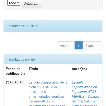
Resultados 1-1 de 1.
Anterior
1
Siguiente
Resultados por ítem:
Fecha de
Título
Autor(es)
publicación
2018-10-15
Estudio comparativo de la
Escuela
dieta en la salud de
Especializada en
pacientes con
Ingeniería (ITCA-
enfermedades crónicas
FEPADE)
;
Ventura
degenerativas no
Santos, Salomé
transmisibles : en asocio
Danilo
;
Mendoza