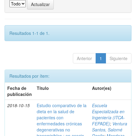
Resultados 1-1 de 1.
Anterior
1
Siguiente
Resultados por ítem:
Fecha de
Título
Autor(es)
publicación
2018-10-15
Estudio comparativo de la
Escuela
dieta en la salud de
Especializada en
pacientes con
Ingeniería (ITCA-
enfermedades crónicas
FEPADE)
;
Ventura
degenerativas no
Santos, Salomé
transmisibles : en asocio
Danilo
;
Mendoza