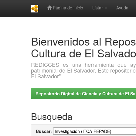
Página de inicio
Listar
Ayuda
Skip
navigation
Bienvenidos al Reposi
Cultura de El Salva
REDICCES es una herramienta que ayuda 
patrimonial de El Salvador. Este repositori
El Salvador"
Repositorio Digital de Ciencia y Cultura de El 
Busqueda
Buscar: