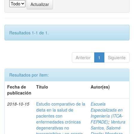
Resultados 1-1 de 1.
Anterior
1
Siguiente
Resultados por ítem:
Fecha de
Título
Autor(es)
publicación
2018-10-15
Estudio comparativo de la
Escuela
dieta en la salud de
Especializada en
pacientes con
Ingeniería (ITCA-
enfermedades crónicas
FEPADE)
;
Ventura
degenerativas no
Santos, Salomé
transmisibles : en asocio
Danilo
;
Mendoza