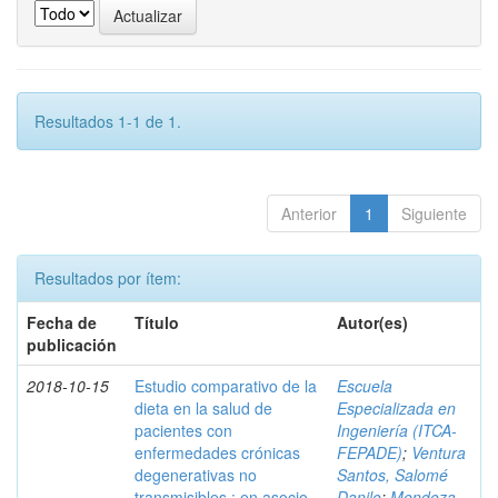
Resultados 1-1 de 1.
Anterior
1
Siguiente
Resultados por ítem:
Fecha de
Título
Autor(es)
publicación
2018-10-15
Estudio comparativo de la
Escuela
dieta en la salud de
Especializada en
pacientes con
Ingeniería (ITCA-
enfermedades crónicas
FEPADE)
;
Ventura
degenerativas no
Santos, Salomé
transmisibles : en asocio
Danilo
;
Mendoza