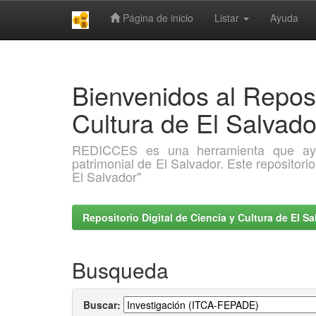
Página de inicio
Listar
Ayuda
Skip
navigation
Bienvenidos al Reposi
Cultura de El Salva
REDICCES es una herramienta que ayuda 
patrimonial de El Salvador. Este repositori
El Salvador"
Repositorio Digital de Ciencia y Cultura de El 
Busqueda
Buscar: