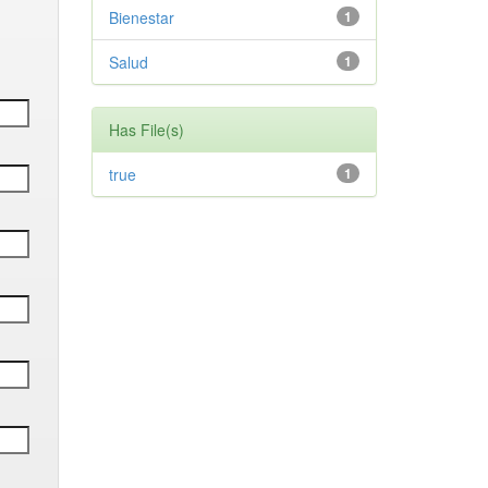
Bienestar
1
Salud
1
Has File(s)
true
1