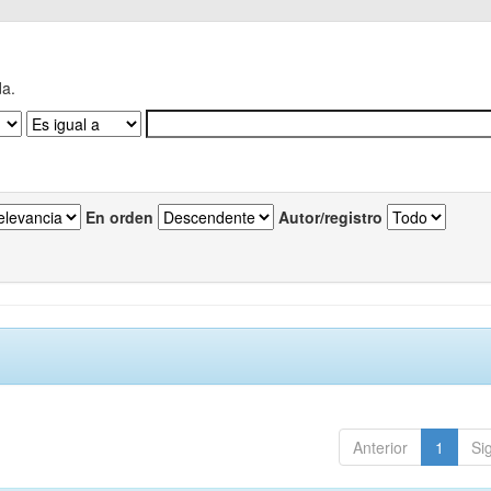
da.
En orden
Autor/registro
Anterior
1
Si