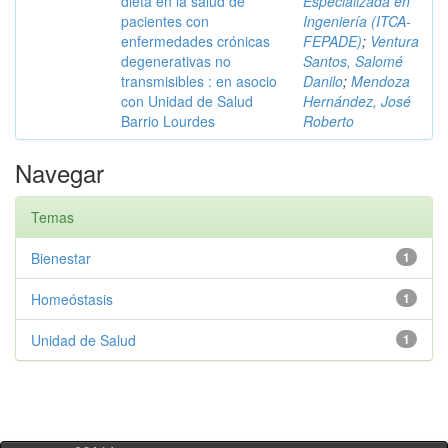
dieta en la salud de
Especializada en
pacientes con
Ingeniería (ITCA-
enfermedades crónicas
FEPADE)
;
Ventura
degenerativas no
Santos, Salomé
transmisibles : en asocio
Danilo
;
Mendoza
con Unidad de Salud
Hernández, José
Barrio Lourdes
Roberto
Navegar
Temas
Bienestar
1
Homeóstasis
1
Unidad de Salud
1