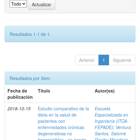
Resultados 1-1 de 1.
Anterior
1
Siguiente
Resultados por ítem:
Fecha de
Título
Autor(es)
publicación
2018-10-15
Estudio comparativo de la
Escuela
dieta en la salud de
Especializada en
pacientes con
Ingeniería (ITCA-
enfermedades crónicas
FEPADE)
;
Ventura
degenerativas no
Santos, Salomé
transmisibles : en asocio
Danilo
;
Mendoza