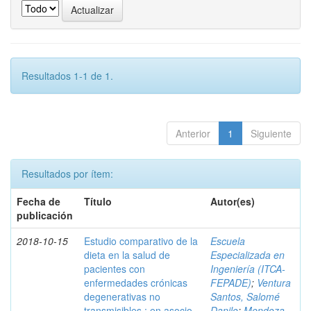
Resultados 1-1 de 1.
Anterior
1
Siguiente
Resultados por ítem:
Fecha de
Título
Autor(es)
publicación
2018-10-15
Estudio comparativo de la
Escuela
dieta en la salud de
Especializada en
pacientes con
Ingeniería (ITCA-
enfermedades crónicas
FEPADE)
;
Ventura
degenerativas no
Santos, Salomé
transmisibles : en asocio
Danilo
;
Mendoza