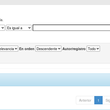
da.
En orden
Autor/registro
Anterior
1
Si