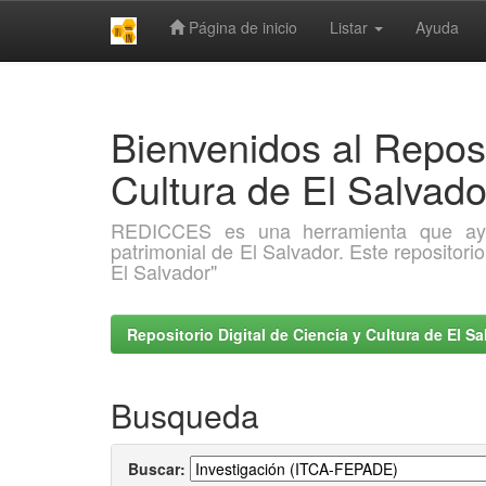
Página de inicio
Listar
Ayuda
Skip
navigation
Bienvenidos al Reposi
Cultura de El Salva
REDICCES es una herramienta que ayuda 
patrimonial de El Salvador. Este repositori
El Salvador"
Repositorio Digital de Ciencia y Cultura de El 
Busqueda
Buscar: