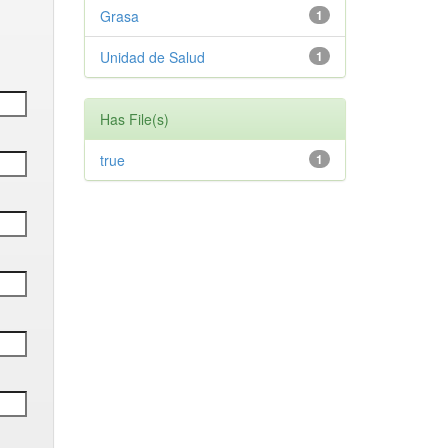
Grasa
1
Unidad de Salud
1
Has File(s)
true
1