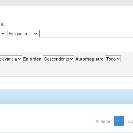
da.
En orden
Autor/registro
Anterior
1
Si