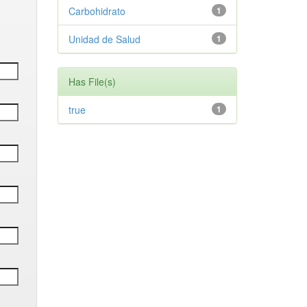
Carbohidrato
1
Unidad de Salud
1
Has File(s)
true
1