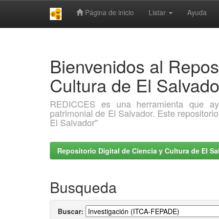
Página de inicio
Listar
Ayuda
Skip
navigation
Bienvenidos al Reposi
Cultura de El Salva
REDICCES es una herramienta que ayuda 
patrimonial de El Salvador. Este repositori
El Salvador"
Repositorio Digital de Ciencia y Cultura de El 
Busqueda
Buscar: