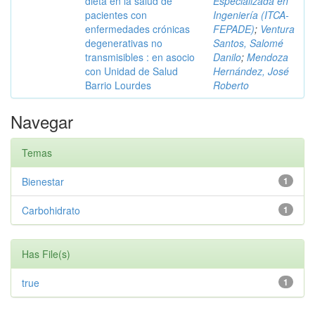
dieta en la salud de
Especializada en
pacientes con
Ingeniería (ITCA-
enfermedades crónicas
FEPADE)
;
Ventura
degenerativas no
Santos, Salomé
transmisibles : en asocio
Danilo
;
Mendoza
con Unidad de Salud
Hernández, José
Barrio Lourdes
Roberto
Navegar
Temas
Bienestar
1
Carbohidrato
1
Has File(s)
true
1