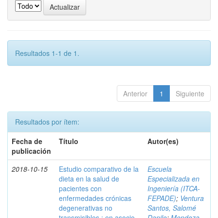
Resultados 1-1 de 1.
Anterior
1
Siguiente
Resultados por ítem:
Fecha de
Título
Autor(es)
publicación
2018-10-15
Estudio comparativo de la
Escuela
dieta en la salud de
Especializada en
pacientes con
Ingeniería (ITCA-
enfermedades crónicas
FEPADE)
;
Ventura
degenerativas no
Santos, Salomé
transmisibles : en asocio
Danilo
;
Mendoza