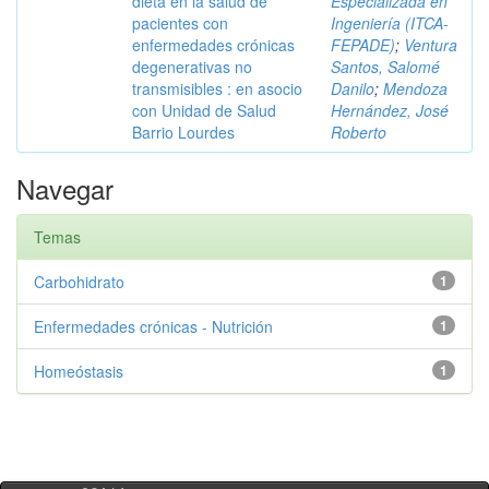
dieta en la salud de
Especializada en
pacientes con
Ingeniería (ITCA-
enfermedades crónicas
FEPADE)
;
Ventura
degenerativas no
Santos, Salomé
transmisibles : en asocio
Danilo
;
Mendoza
con Unidad de Salud
Hernández, José
Barrio Lourdes
Roberto
Navegar
Temas
Carbohidrato
1
Enfermedades crónicas - Nutrición
1
Homeóstasis
1