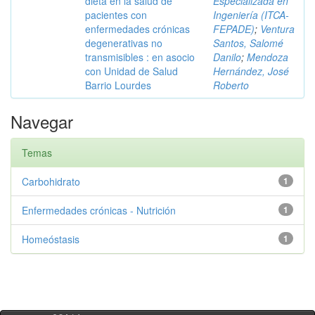
dieta en la salud de
Especializada en
pacientes con
Ingeniería (ITCA-
enfermedades crónicas
FEPADE)
;
Ventura
degenerativas no
Santos, Salomé
transmisibles : en asocio
Danilo
;
Mendoza
con Unidad de Salud
Hernández, José
Barrio Lourdes
Roberto
Navegar
Temas
Carbohidrato
1
Enfermedades crónicas - Nutrición
1
Homeóstasis
1