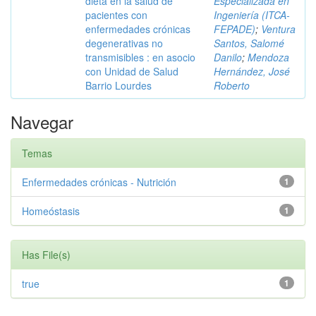
dieta en la salud de
Especializada en
pacientes con
Ingeniería (ITCA-
enfermedades crónicas
FEPADE)
;
Ventura
degenerativas no
Santos, Salomé
transmisibles : en asocio
Danilo
;
Mendoza
con Unidad de Salud
Hernández, José
Barrio Lourdes
Roberto
Navegar
Temas
Enfermedades crónicas - Nutrición
1
Homeóstasis
1
Has File(s)
true
1