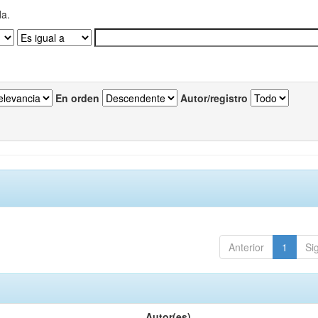
da.
En orden
Autor/registro
Anterior
1
Si
Autor(es)