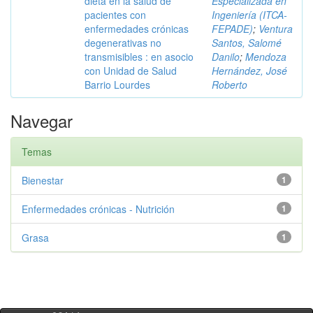
dieta en la salud de
Especializada en
pacientes con
Ingeniería (ITCA-
enfermedades crónicas
FEPADE)
;
Ventura
degenerativas no
Santos, Salomé
transmisibles : en asocio
Danilo
;
Mendoza
con Unidad de Salud
Hernández, José
Barrio Lourdes
Roberto
Navegar
Temas
Bienestar
1
Enfermedades crónicas - Nutrición
1
Grasa
1