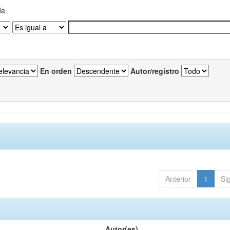
da.
En orden
Autor/registro
Anterior
1
Si
Autor(es)