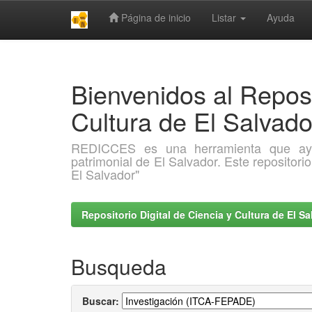
Página de inicio
Listar
Ayuda
Skip
navigation
Bienvenidos al Reposi
Cultura de El Salva
REDICCES es una herramienta que ayuda 
patrimonial de El Salvador. Este repositori
El Salvador"
Repositorio Digital de Ciencia y Cultura de El 
Busqueda
Buscar: