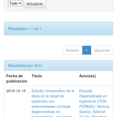
Resultados 1-1 de 1.
Anterior
1
Siguiente
Resultados por ítem:
Fecha de
Título
Autor(es)
publicación
2018-10-15
Estudio comparativo de la
Escuela
dieta en la salud de
Especializada en
pacientes con
Ingeniería (ITCA-
enfermedades crónicas
FEPADE)
;
Ventura
degenerativas no
Santos, Salomé
transmisibles : en asocio
Danilo
;
Mendoza